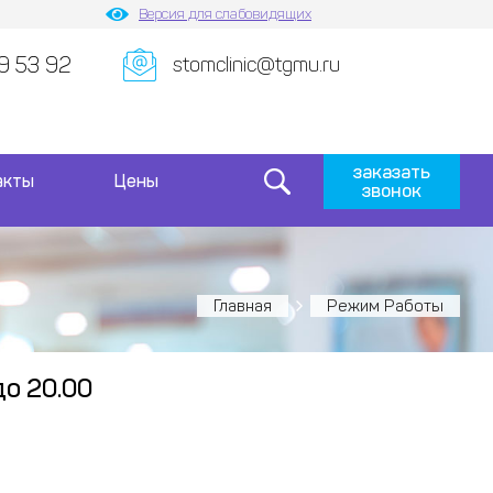
Версия для слабовидящих
9 53 92
stomclinic@tgmu.ru
заказать
акты
Цены
звонок
Главная
Режим Работы
до 20.00