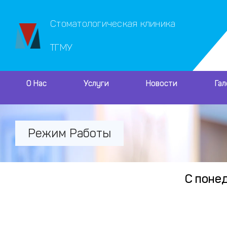
Стоматологическая клиника
ТГМУ
О Нас
Услуги
Новости
Га
Режим Работы
С понед