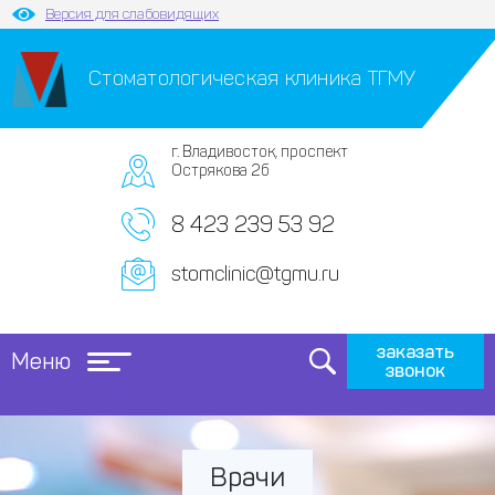
Версия для слабовидящих
Стоматологическая клиника ТГМУ
г. Владивосток, проспект
Острякова 2б
8 423 239 53 92
stomclinic@tgmu.ru
заказать
Меню
звонок
Врачи